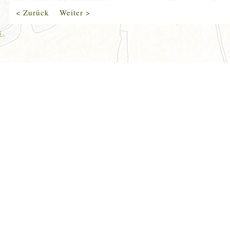
< Zurück
Weiter >
N,