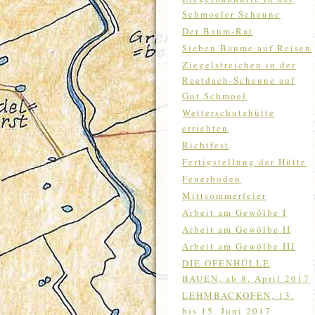
Schmoeler Scheune
Der Baum-Rat
Sieben Bäume auf Reisen
Ziegelstreichen in der
Reetdach-Scheune auf
Gut Schmoel
Wetterschutzhütte
errichten
Richtfest
Fertigstellung der Hütte
Feuerboden
Mittsommerfeier
Arbeit am Gewölbe I
Arbeit am Gewölbe II
Arbeit am Gewölbe III
DIE OFENHÜLLE
BAUEN, ab 8. April 2017
LEHMBACKOFEN, 13.
bis 15. Juni 2017