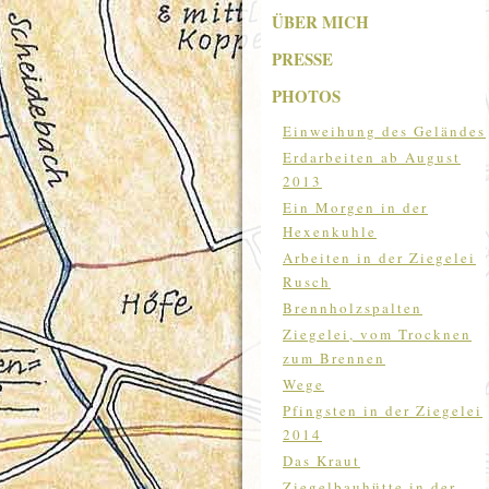
ÜBER MICH
PRESSE
PHOTOS
Einweihung des Geländes
Erdarbeiten ab August
2013
Ein Morgen in der
Hexenkuhle
Arbeiten in der Ziegelei
Rusch
Brennholzspalten
Ziegelei, vom Trocknen
zum Brennen
Wege
Pfingsten in der Ziegelei
2014
Das Kraut
Ziegelbauhütte in der